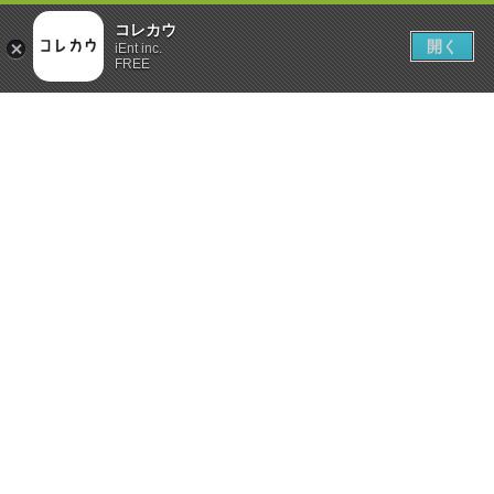
コレカウ
開く
iEnt inc.
FREE