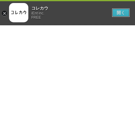
コレカウ
開く
iEnt inc.
FREE