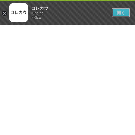
コレカウ
開く
iEnt inc.
FREE