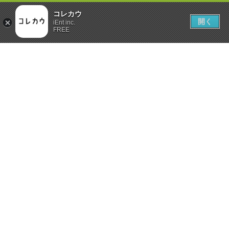
コレカウ
開く
iEnt inc.
FREE