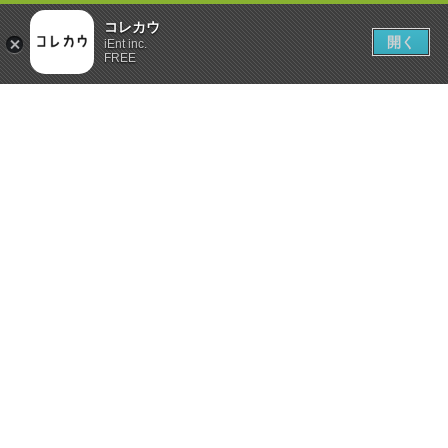
コレカウ
開く
iEnt inc.
FREE