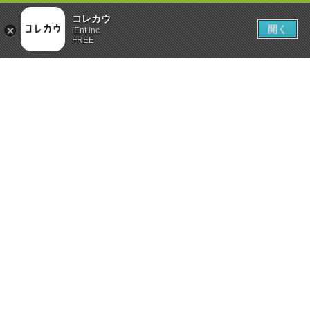
コレカウ
開く
iEnt inc.
FREE