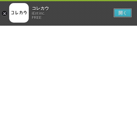
コレカウ
開く
iEnt inc.
FREE