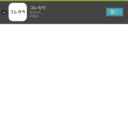
コレカウ
開く
iEnt inc.
FREE