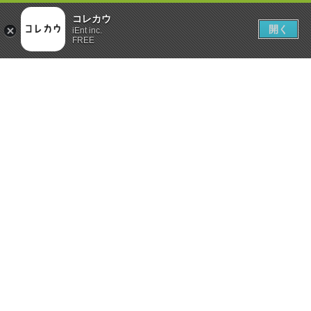
コレカウ
開く
iEnt inc.
FREE