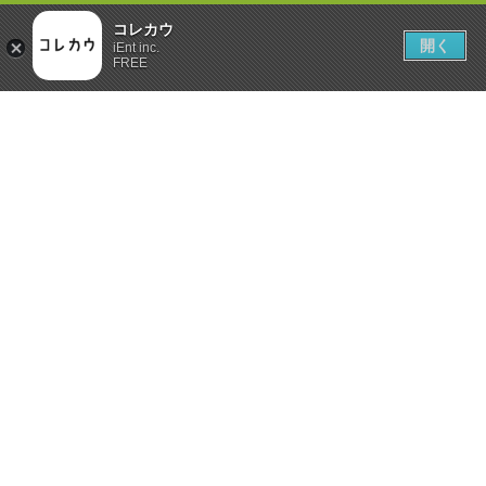
コレカウ
開く
iEnt inc.
FREE