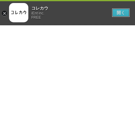
コレカウ
開く
iEnt inc.
FREE