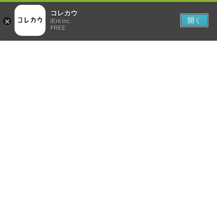
コレカウ
開く
iEnt inc.
FREE