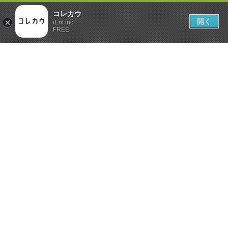
コレカウ
開く
iEnt inc.
FREE