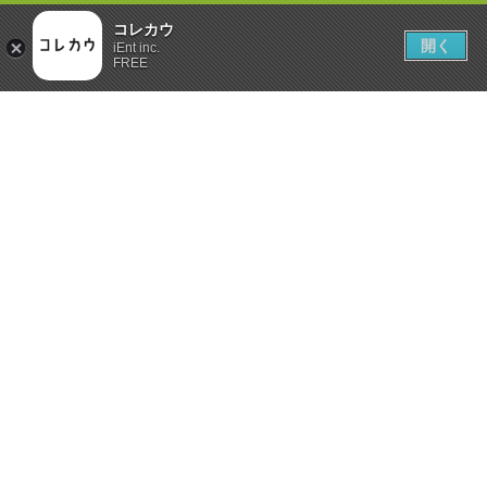
コレカウ
開く
iEnt inc.
FREE