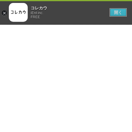
コレカウ
開く
iEnt inc.
FREE