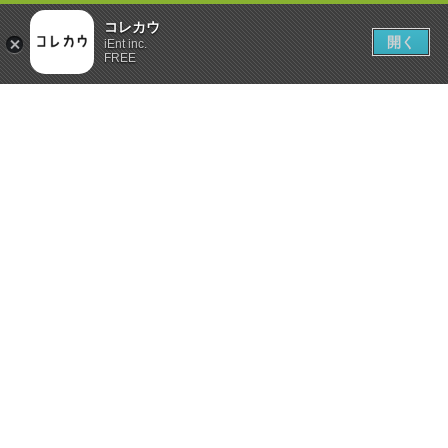
コレカウ
開く
iEnt inc.
FREE