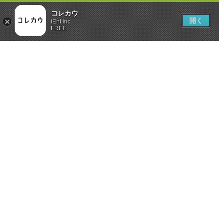
コレカウ
開く
iEnt inc.
FREE