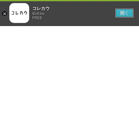
コレカウ
開く
iEnt inc.
FREE