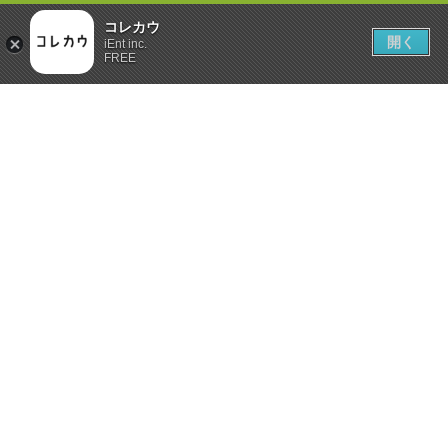
コレカウ
開く
iEnt inc.
FREE