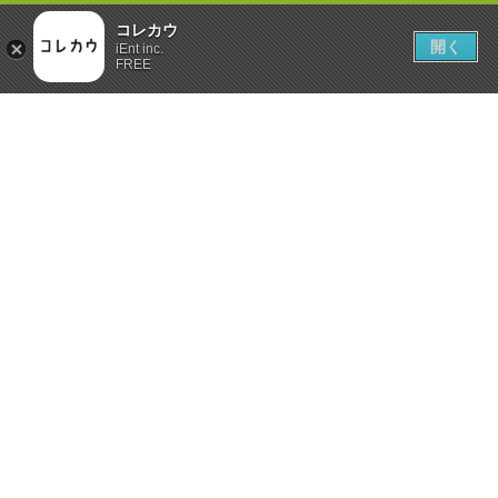
コレカウ
開く
iEnt inc.
FREE