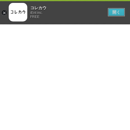
コレカウ
開く
iEnt inc.
FREE