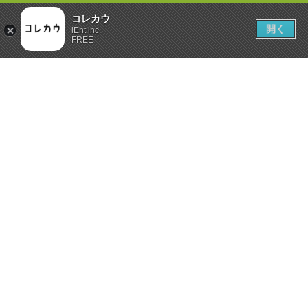
コレカウ
開く
iEnt inc.
FREE