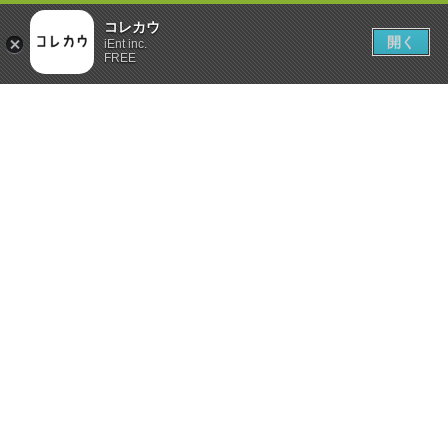
コレカウ
開く
iEnt inc.
FREE