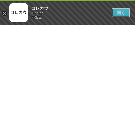
コレカウ
開く
iEnt inc.
FREE