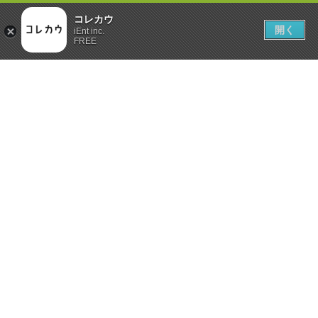
コレカウ
開く
iEnt inc.
FREE