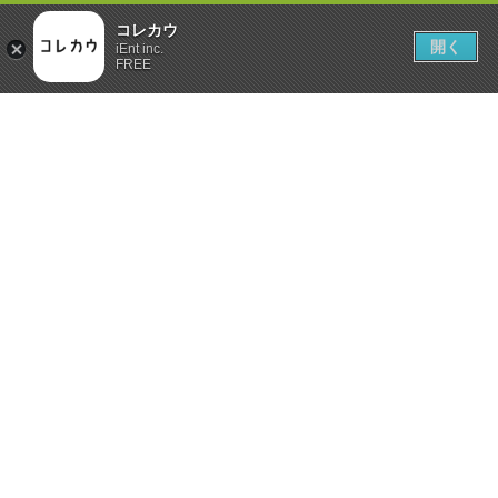
コレカウ
開く
iEnt inc.
FREE