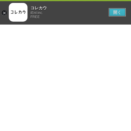
コレカウ
開く
iEnt inc.
FREE