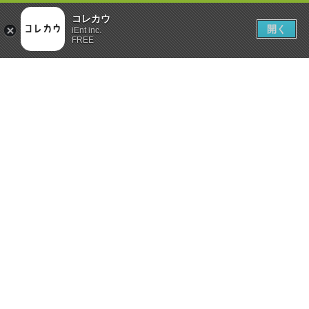
コレカウ
開く
iEnt inc.
FREE