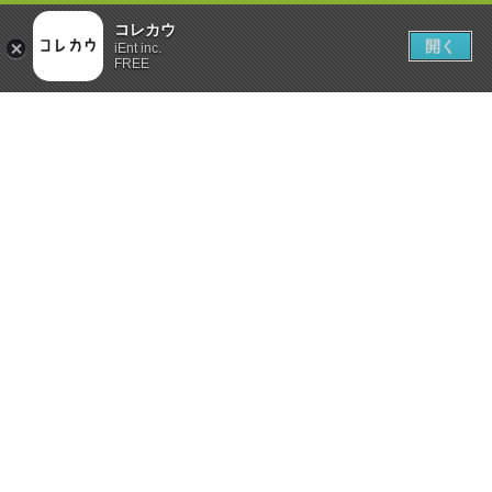
コレカウ
開く
iEnt inc.
FREE