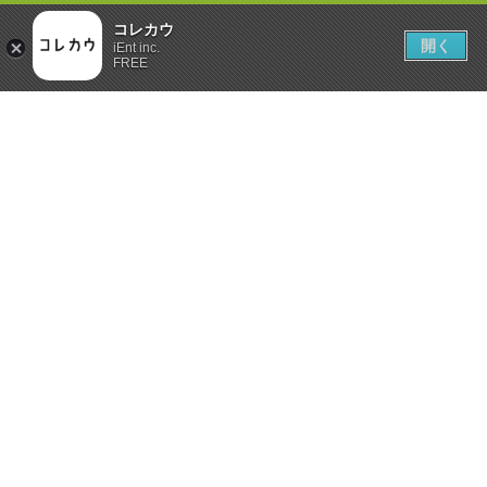
コレカウ
開く
iEnt inc.
FREE