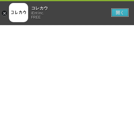
コレカウ
開く
iEnt inc.
FREE