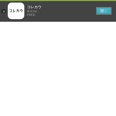
コレカウ
開く
iEnt inc.
FREE