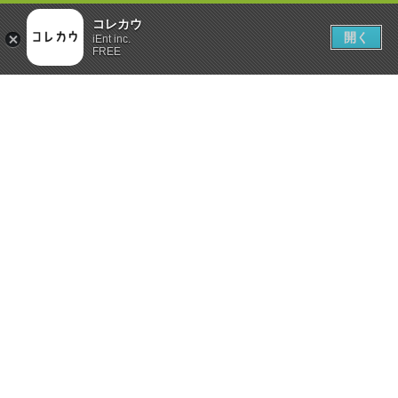
コレカウ
開く
iEnt inc.
FREE