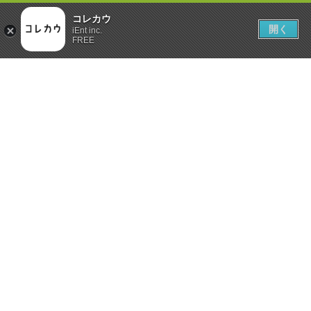
コレカウ
開く
iEnt inc.
FREE