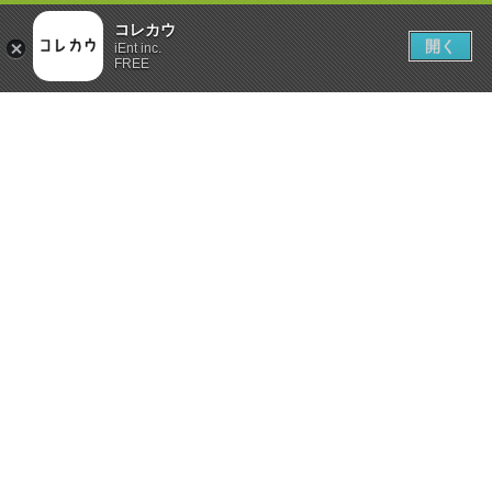
コレカウ
開く
iEnt inc.
FREE