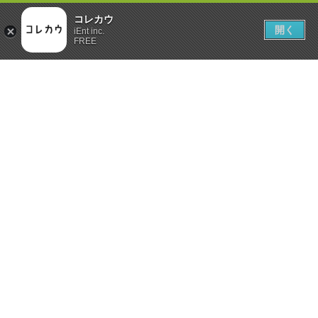
コレカウ
開く
iEnt inc.
FREE