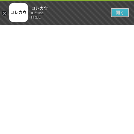
コレカウ
開く
iEnt inc.
FREE