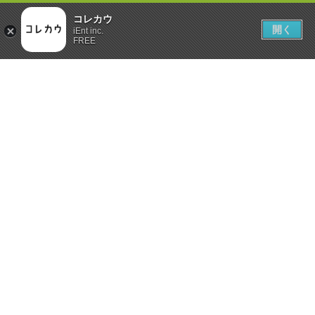
コレカウ
開く
iEnt inc.
FREE