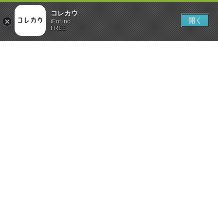
コレカウ
開く
iEnt inc.
FREE