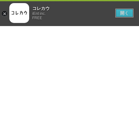
コレカウ
開く
iEnt inc.
FREE