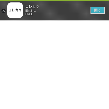
コレカウ
開く
iEnt inc.
FREE