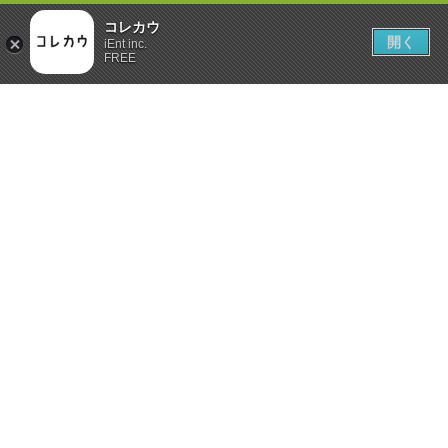
コレカウ
開く
iEnt inc.
FREE