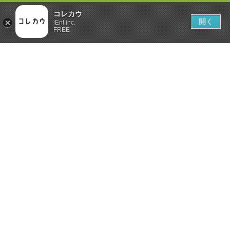
コレカウ
開く
iEnt inc.
FREE