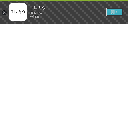
コレカウ
開く
iEnt inc.
FREE