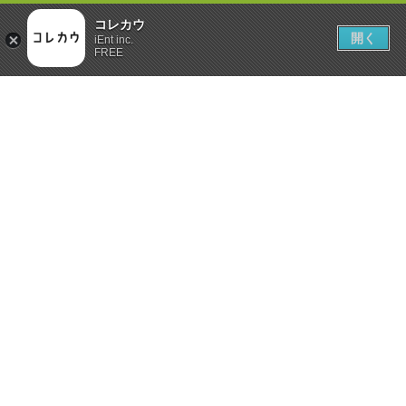
コレカウ
開く
iEnt inc.
FREE