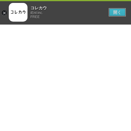
コレカウ
開く
iEnt inc.
FREE