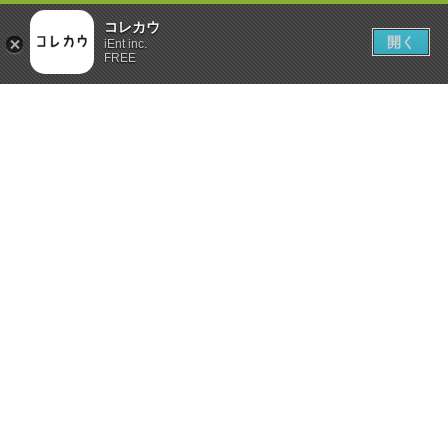
コレカウ
開く
iEnt inc.
FREE