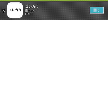
コレカウ
開く
iEnt inc.
FREE