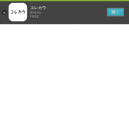
コレカウ
開く
iEnt inc.
FREE