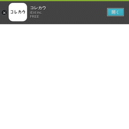
コレカウ
開く
iEnt inc.
FREE